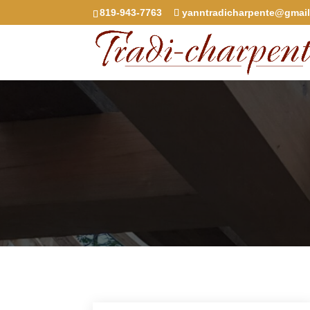
819-943-7763
yanntradicharpente@gmai