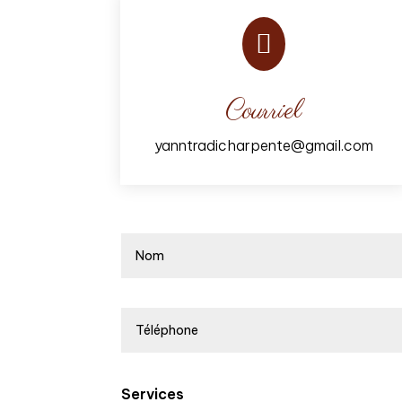

Courriel
yanntradicharpente@gmail.com
Services