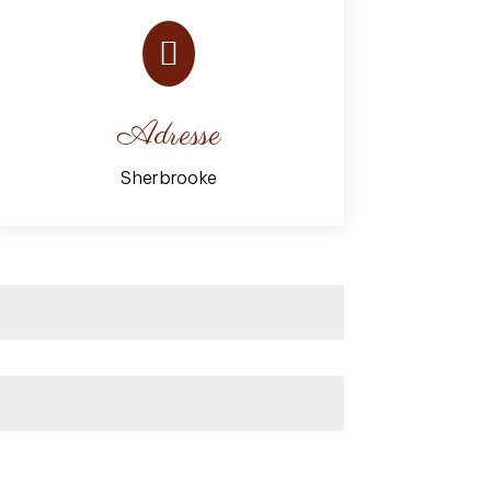

Adresse
Sherbrooke